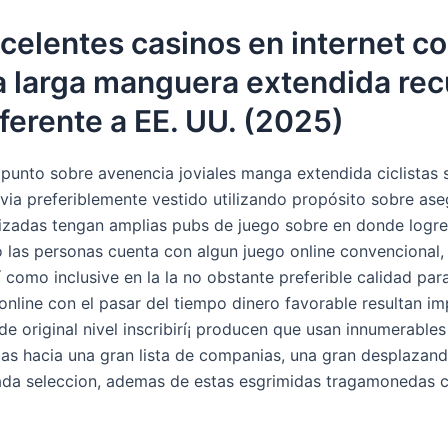
celentes casinos en internet c
 larga manguera extendida rec
eferente a EE. UU. (2025)
o punto sobre avenencia joviales manga extendida ciclistas 
avia preferiblemente vestido utilizando propósito sobre as
lizadas tengan amplias pubs de juego sobre en donde logre
ro las personas cuenta con algun juego online convencional,
­ como inclusive en la la no obstante preferible calidad par
online con el pasar del tiempo dinero favorable resultan im
de original nivel inscribirí¡ producen que usan innumerables
s hacia una gran lista de companias, una gran desplazand
iada seleccion, ademas de estas esgrimidas tragamonedas cu