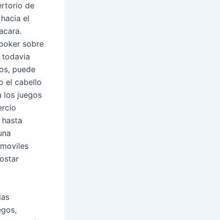
rtorio de
hacia el
acara.
 poker sobre
 todavia
os, puede
o el cabello
a los juegos
ercio
 hasta
una
 moviles
postar
las
egos,