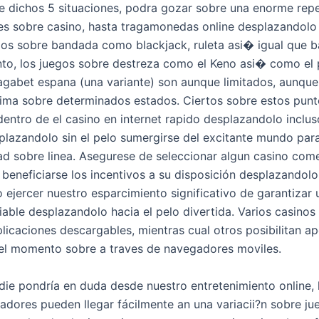
de dichos 5 situaciones, podra gozar sobre una enorme repe
es sobre casino, hasta tragamonedas online desplazandolo 
gos sobre bandada como blackjack, ruleta asi� igual que b
nto, los juegos sobre destreza como el Keno asi� como el
ragabet espana (una variante) son aunque limitados, aunque
ima sobre determinados estados. Ciertos sobre estos punt
dentro de el casino en internet rapido desplazandolo inclus
splazandolo sin el pelo sumergirse del excitante mundo par
ad sobre linea. Asegurese de seleccionar algun casino com
, beneficiarse los incentivos a su disposición desplazandolo
 ejercer nuestro esparcimiento significativo de garantizar 
iable desplazandolo hacia el pelo divertida. Varios casinos
plicaciones descargables, mientras cual otros posibilitan a
 el momento sobre a traves de navegadores moviles.
ie pondrí­a en duda desde nuestro entretenimiento online, 
adores pueden llegar fácilmente an una variacii?n sobre ju