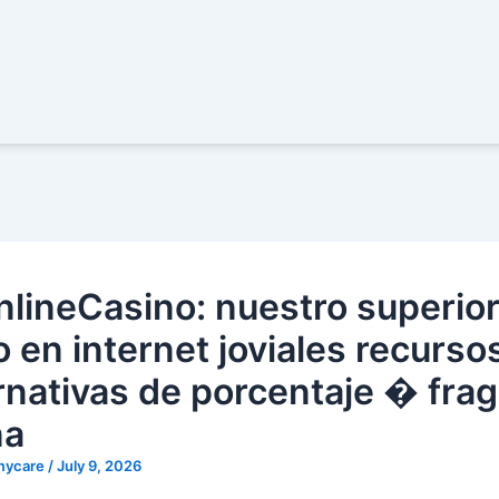
lineCasino: nuestro superio
 en internet joviales recursos
ernativas de porcentaje � fra
na
mycare
/
July 9, 2026