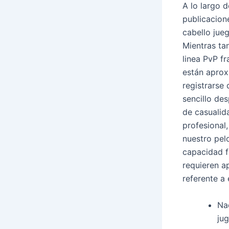
A lo largo 
publicacion
cabello jue
Mientras ta
linea PvP f
están aprox
registrarse 
sencillo de
de casualid
profesional
nuestro pelo
capacidad f
requieren a
referente a
Nad
jug