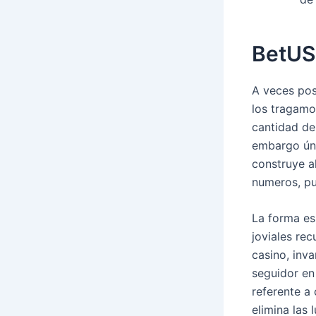
BetUS
A veces pos
los tragamo
cantidad de
embargo úni
construye a
numeros, pu
La forma es
joviales re
casino, inv
seguidor en
referente a
elimina las