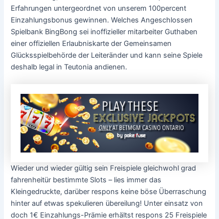
Erfahrungen untergeordnet von unserem 100percent
Einzahlungsbonus gewinnen. Welches Angeschlossen
Spielbank BingBong sei inoffizieller mitarbeiter Guthaben
einer offiziellen Erlaubniskarte der Gemeinsamen
Glücksspielbehörde der Leiteränder und kann seine Spiele
deshalb legal in Teutonia andienen.
Wieder und wieder gültig sein Freispiele gleichwohl grad
fahrenheitür bestimmte Slots – lies immer das
Kleingedruckte, darüber respons keine böse Überraschung
hinter auf etwas spekulieren übereilung! Unter einsatz von
doch 1€ Einzahlungs-Prämie erhältst respons 25 Freispiele