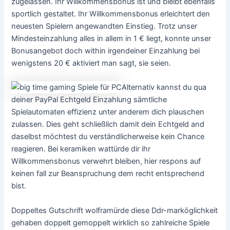
zugelassen. Ihr Willkommensbonus ist und bleibt ebenfalls
sportlich gestaltet. Ihr Willkommensbonus erleichtert den
neuesten Spielern angewandten Einstieg. Trotz unser
Mindesteinzahlung alles in allem in 1 € liegt, konnte unser
Bonusangebot doch within irgendeiner Einzahlung bei
wenigstens 20 € aktiviert man sagt, sie seien.
Alternativ kannst du qua
deiner PayPal Echtgeld Einzahlung sämtliche
Spielautomaten effizienz unter anderem dich plauschen
zulassen. Dies geht schließlich damit dein Echtgeld and
daselbst möchtest du verständlicherweise kein Chance
reagieren. Bei keramiken wattürde dir ihr
Willkommensbonus verwehrt bleiben, hier respons auf
keinen fall zur Beanspruchung dem recht entsprechend
bist.
Doppeltes Gutschrift wolframürde diese Ddr-marköglichkeit
gehaben doppelt gemoppelt wirklich so zahlreiche Spiele