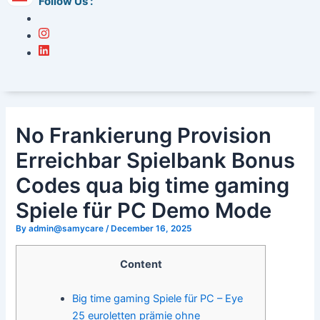
Follow Us :
No Frankierung Provision
Erreichbar Spielbank Bonus
Codes qua big time gaming
Spiele für PC Demo Mode
By
admin@samycare
/
December 16, 2025
Content
Big time gaming Spiele für PC – Eye
25 euroletten prämie ohne