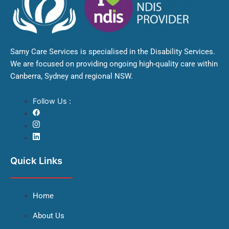
Samy Care Services is specialised in the Disability Services.
We are focused on providing ongoing high-quality care within
Canberra, Sydney and regional NSW.
Follow Us :
Quick Links
Home
About Us