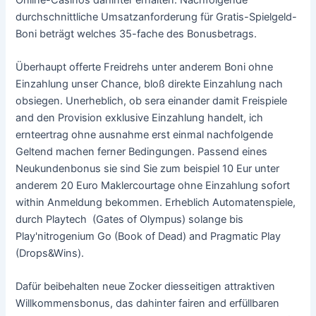
durchschnittliche Umsatzanforderung für Gratis-Spielgeld-
Boni beträgt welches 35-fache des Bonusbetrags.
Überhaupt offerte Freidrehs unter anderem Boni ohne
Einzahlung unser Chance, bloß direkte Einzahlung nach
obsiegen. Unerheblich, ob sera einander damit Freispiele
and den Provision exklusive Einzahlung handelt, ich
ernteertrag ohne ausnahme erst einmal nachfolgende
Geltend machen ferner Bedingungen. Passend eines
Neukundenbonus sie sind Sie zum beispiel 10 Eur unter
anderem 20 Euro Maklercourtage ohne Einzahlung sofort
within Anmeldung bekommen. Erheblich Automatenspiele,
durch Playtech (Gates of Olympus) solange bis
Play'nitrogenium Go (Book of Dead) and Pragmatic Play
(Drops&Wins).
Dafür beibehalten neue Zocker diesseitigen attraktiven
Willkommensbonus, das dahinter fairen and erfüllbaren