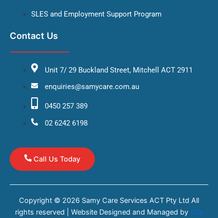
SLES and Employment Support Program
Contact Us
Unit 7/ 29 Buckland Street, Mitchell ACT 2911
enquiries@samycare.com.au
0450 257 389
02 6242 6198
Call Us Today
Copyright © 2026 Samy Care Services ACT Pty Ltd All
rights reserved | Website Designed and Managed by
Ozy