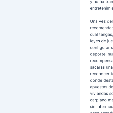
y no ha tra
entretenimi
Una vez den
recomendaci
cual tengas,
leyes de ju
configurar 
deporte, nu
recompensa 
sacaras una
reconocer t
donde desta
apuestas de
viviendas s
carpiano me
sin intermed
desplazando