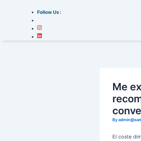
Follow Us :
Me ex
recom
conve
By
admin@sa
El coste dim