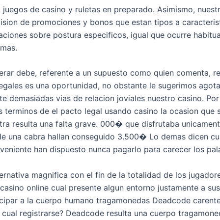
, juegos de casino y ruletas en preparado. Asimismo, nuestr
vision de promociones y bonos que estan tipos a caracteris
aciones sobre postura especificos, igual que ocurre habitu
rmas.
erar debe, referente a un supuesto como quien comenta, re
 legales es una oportunidad, no obstante le sugerimos agota
e demasiadas vias de relacion joviales nuestro casino. Por 
as terminos de el pacto legal usando casino la ocasion que
tra resulta una falta grave. 000� que disfrutaba unicament
 de una cabra hallan conseguido 3.500� Lo demas dicen cu
veniente han dispuesto nunca pagarlo para carecer los pal
ternativa magnifica con el fin de la totalidad de los jugador
 casino online cual presente algun entorno justamente a sus
icipar a la cuerpo humano tragamonedas Deadcode carent
 cual registrarse? Deadcode resulta una cuerpo tragamon