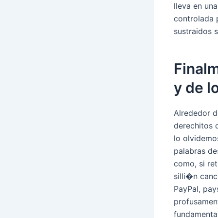
lleva en una
controlada 
sustraidos s
Final
y de l
Alrededor de
derechitos d
lo olvidemo
palabras de
como, si ret
silli�n can
PayPal, pa
profusament
fundamental