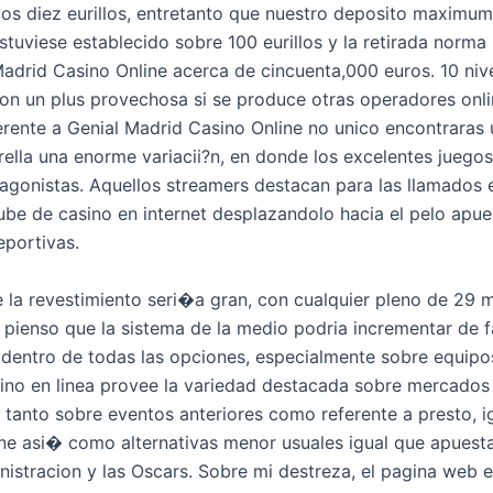
 los diez eurillos, entretanto que nuestro deposito maximu
stuviese establecido sobre 100 eurillos y la retirada norma
adrid Casino Online acerca de cincuenta,000 euros. 10 niv
son un plus provechosa si se produce otras operadores onli
ferente a Genial Madrid Casino Online no unico encontraras
rella una enorme variacii?n, en donde los excelentes juego
tagonistas. Aquellos streamers destacan para las llamados 
ube de casino en internet desplazandolo hacia el pelo apue
eportivas.
 la revestimiento seri�a gran, con cualquier pleno de 29
 pienso que la sistema de la medio podria incrementar de fa
dentro de todas las opciones, especialmente sobre equipo
ino en linea provee la variedad destacada sobre mercados
o tanto sobre eventos anteriores como referente a presto, 
ine asi� como alternativas menor usuales igual que apuesta
nistracion y las Oscars. Sobre mi destreza, el pagina web e