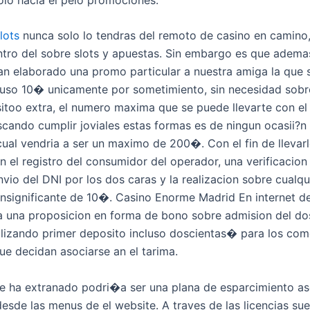
lots
nunca solo lo tendras del remoto de casino en camino,
tro del sobre slots y apuestas. Sin embargo es que adema
an elaborado una promo particular a nuestra amiga la que 
luso 10� unicamente por sometimiento, sin necesidad sobre
itoo extra, el numero maxima que se puede llevarte con el 
uscando cumplir joviales estas formas es de ningun ocasii?n
 cual vendria a ser un maximo de 200�. Con el fin de llevar
an el registro del consumidor del operador, una verificacion 
nvio del DNI por los dos caras y la realizacion sobre cualqu
 insignificante de 10�. Casino Enorme Madrid En internet d
a una proposicion en forma de bono sobre admision del d
tilizando primer deposito incluso doscientas� para los c
ue decidan asociarse an el tarima.
e ha extranado podri�a ser una plana de esparcimiento a
desde las menus de el website. A traves de las licencias sue