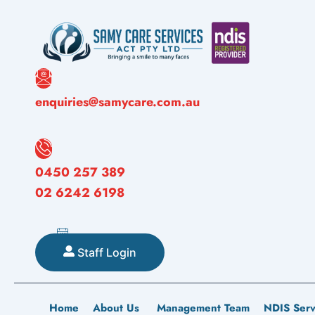
Skip
Post
to
navigation
content
enquiries@samycare.com.au
0450 257 389
02 6242 6198
Staff Login
Home
About Us
Management Team
NDIS Serv