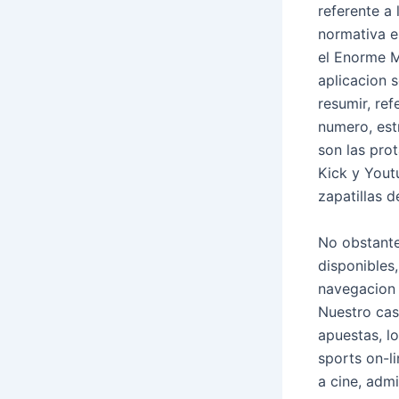
referente a
normativa e
el Enorme M
aplicacion 
resumir, re
numero, est
son las pro
Kick y Yout
zapatillas d
No obstante
disponibles,
navegacion 
Nuestro cas
apuestas, l
sports on-l
a cine, admi