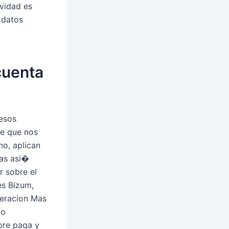
ividad es
 datos
cuenta
cesos
de que nos
no, aplican
ias asi�
r sobre el
es Bizum,
eracion Mas
fo
bre paga y