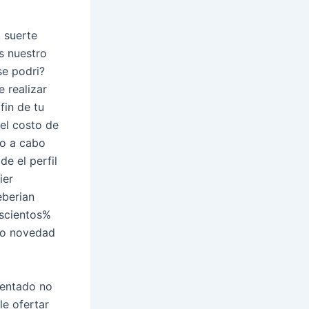
 suerte
s nuestro
se podri?
 realizar
fin de tu
 el costo de
lo a cabo
de el perfil
ier
eberian
oscientos%
omo novedad
sentado no
le ofertar