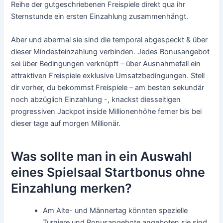
Reihe der gutgeschriebenen Freispiele direkt qua ihr
Sternstunde ein ersten Einzahlung zusammenhängt.
Aber und abermal sie sind die temporal abgespeckt & über
dieser Mindesteinzahlung verbinden. Jedes Bonusangebot
sei über Bedingungen verknüpft – über Ausnahmefall ein
attraktiven Freispiele exklusive Umsatzbedingungen. Stell
dir vorher, du bekommst Freispiele – am besten sekundär
noch abzüglich Einzahlung -, knackst diesseitigen
progressiven Jackpot inside Millionenhöhe ferner bis bei
dieser tage auf morgen Millionär.
Was sollte man in ein Auswahl
eines Spielsaal Startbonus ohne
Einzahlung merken?
Am Alte- und Männertag könnten spezielle
Turniere und Bonusangebote angeboten sie sind,