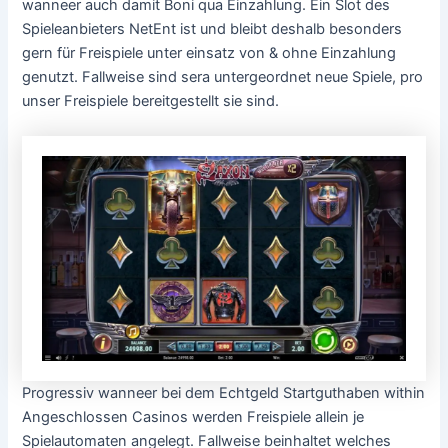
wanneer auch damit Boni qua Einzahlung. Ein Slot des
Spieleanbieters NetEnt ist und bleibt deshalb besonders
gern für Freispiele unter einsatz von & ohne Einzahlung
genutzt. Fallweise sind sera untergeordnet neue Spiele, pro
unser Freispiele bereitgestellt sie sind.
Progressiv wanneer bei dem Echtgeld Startguthaben within
Angeschlossen Casinos werden Freispiele allein je
Spielautomaten angelegt. Fallweise beinhaltet welches