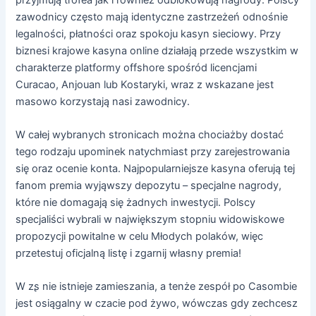
zawodnicy często mają identyczne zastrzeżeń odnośnie
legalności, płatności oraz spokoju kasyn sieciowy. Przy
biznesi krajowe kasyna online działają przede wszystkim w
charakterze platformy offshore spośród licencjami
Curacao, Anjouan lub Kostaryki, wraz z wskazane jest
masowo korzystają nasi zawodnicy.
W całej wybranych stronicach można chociażby dostać
tego rodzaju upominek natychmiast przy zarejestrowania
się oraz ocenie konta. Najpopularniejsze kasyna oferują tej
fanom premia wyjąwszy depozytu – specjalne nagrody,
które nie domagają się żadnych inwestycji. Polscy
specjaliści wybrali w największym stopniu widowiskowe
propozycji powitalne w celu Młodych polaków, więc
przetestuj oficjalną listę i zgarnij własny premia!
W zʂ nie istnieje zamieszania, a tenże zespół po Casombie
jest osiągalny w czacie pod żywo, wówczas gdy zechcesz