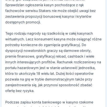
Sprawdzian ogłoszenia kasyn pochodzące z rąk
fachowców serwisu Stakers nie może obejść uwagi bez
zestawienia propozycji bonusowej kasyna i kryteriów
dostępnych promocji.
Tego rodzaju nagrody są rzadkością w całej kasynach
wirtualnych. Lecz konsument kasyna może osiągnąć różne
potrzeby konieczne do zgarnięcia gratyfikacyj. Do
dyspozycji nowatorskich graczy są darmowe obroty,
premie finansowe, gratyfikacyj reload, cashback i wiele
innych interesujących profitów. Rachunek rozliczeniowy na
portalu hazardowym jest w stanie ustanowić jednostka,
która to ukończyła 18 wielu lat. Dużej ilości operatorów
pozwala na grę w trybie demonstracyjnym także przy
zarejestrowania się, jak przynosi sposobność zbadać
ofertę bez ryzyka.
Podczas zapisu konta bankowego w kasyno rzekome