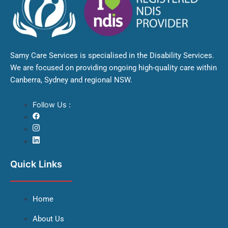
Samy Care Services is specialised in the Disability Services.
We are focused on providing ongoing high-quality care within
Canberra, Sydney and regional NSW.
Follow Us :
Quick Links
Home
About Us