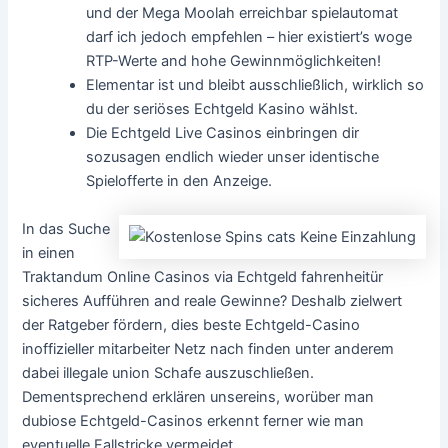
und der Mega Moolah erreichbar spielautomat
darf ich jedoch empfehlen – hier existiert’s woge
RTP-Werte and hohe Gewinnmöglichkeiten!
Elementar ist und bleibt ausschließlich, wirklich so
du der seriöses Echtgeld Kasino wählst.
Die Echtgeld Live Casinos einbringen dir
sozusagen endlich wieder unser identische
Spielofferte in den Anzeige.
In das Suche
in einen
Traktandum Online Casinos via Echtgeld fahrenheitür
sicheres Aufführen and reale Gewinne? Deshalb zielwert
der Ratgeber fördern, dies beste Echtgeld-Casino
inoffizieller mitarbeiter Netz nach finden unter anderem
dabei illegale union Schafe auszuschließen.
Dementsprechend erklären unsereins, worüber man
dubiose Echtgeld-Casinos erkennt ferner wie man
eventuelle Fallstricke vermeidet.