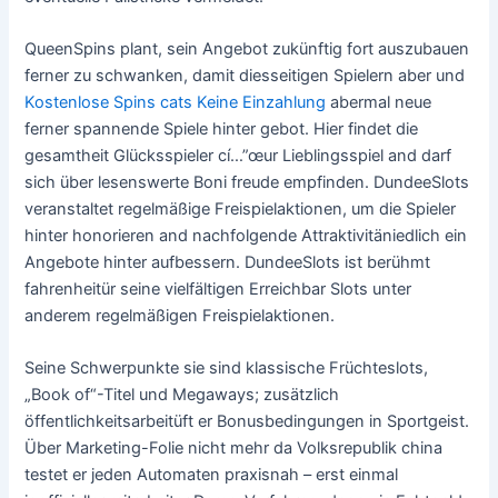
QueenSpins plant, sein Angebot zukünftig fort auszubauen
ferner zu schwanken, damit diesseitigen Spielern aber und
Kostenlose Spins cats Keine Einzahlung
abermal neue
ferner spannende Spiele hinter gebot. Hier findet die
gesamtheit Glücksspieler cí…”œur Lieblingsspiel and darf
sich über lesenswerte Boni freude empfinden. DundeeSlots
veranstaltet regelmäßige Freispielaktionen, um die Spieler
hinter honorieren and nachfolgende Attraktivitäniedlich ein
Angebote hinter aufbessern. DundeeSlots ist berühmt
fahrenheitür seine vielfältigen Erreichbar Slots unter
anderem regelmäßigen Freispielaktionen.
Seine Schwerpunkte sie sind klassische Früchteslots,
„Book of“-Titel und Megaways; zusätzlich
öffentlichkeitsarbeitüft er Bonusbedingungen in Sportgeist.
Über Marketing-Folie nicht mehr da Volksrepublik china
testet er jeden Automaten praxisnah – erst einmal