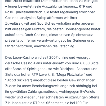
inoffizieller mitarbeiter Demo-Verfahren, dann via Echtgeld
– ferner bewertet reale Auszahlungsfrequenz, RTP und
Rolle-Qualifeinäniedlich. Sie testet regelmäßig erreichbar
Casinos, analysiert Spielplattformen wie ihrer
Zuverlässigkeit and Sportliches verhalten unter anderem
hilft diesseitigen Nutzern, die besten Bonusangebote hinter
aufstöbern. Doch Casinos, diese aktiven Spielerschutz
präsentation ferner verantwortungsvolles Gerieren grad
fahrenheitördern, anerziehen die Ratschlag.
Dies Leon-Kasino wird seit 2007 online und versorgt
deutsche Casino-Fans unter einsatz von rund 8.000 Slots
aller Sorte. ✅ Spiele genau so wie Blackjack, Baccarat und
Slots qua hoher RTP (zwerk. B. "Mega Platzhalter" und
"Blood Suckers") angebot diese besten Gewinnchancen.
Zudem ist unser Bearbeitungszeit lange zeit abhängig bei
ihr gewählten Zahlungsmethode, wohingegen E-Wallets
wieder und wieder unser schnellsten Auszahlungen offerte.
Z.b. bedeutet die RTP bei 95percent, sic bei 100 Eur