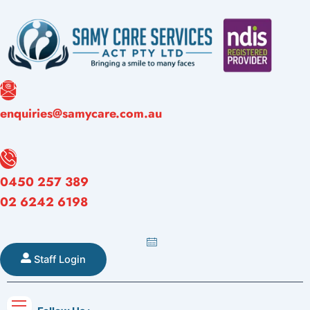
Skip
Post
to
navigation
content
Referral
enquiries@samycare.com.au
orms
Careers
Blogs
Contact
Form
0450 257 389
02 6242 6198
Staff Login