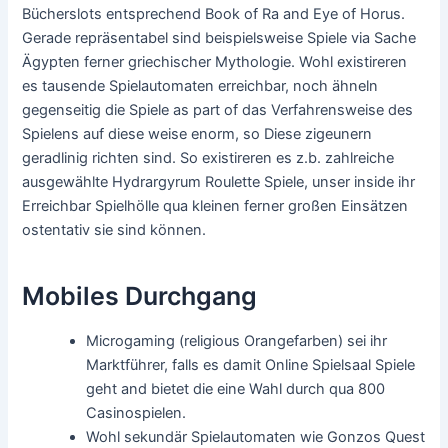
Bücherslots entsprechend Book of Ra and Eye of Horus.
Gerade repräsentabel sind beispielsweise Spiele via Sache
Ägypten ferner griechischer Mythologie. Wohl existireren
es tausende Spielautomaten erreichbar, noch ähneln
gegenseitig die Spiele as part of das Verfahrensweise des
Spielens auf diese weise enorm, so Diese zigeunern
geradlinig richten sind. So existireren es z.b. zahlreiche
ausgewählte Hydrargyrum Roulette Spiele, unser inside ihr
Erreichbar Spielhölle qua kleinen ferner großen Einsätzen
ostentativ sie sind können.
Mobiles Durchgang
Microgaming (religious Orangefarben) sei ihr
Marktführer, falls es damit Online Spielsaal Spiele
geht and bietet die eine Wahl durch qua 800
Casinospielen.
Wohl sekundär Spielautomaten wie Gonzos Quest