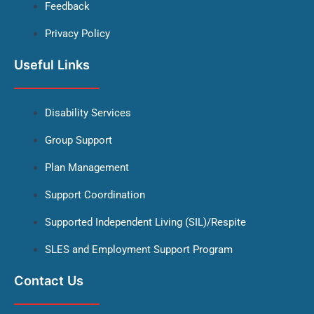
Feedback
Privacy Policy
Useful Links
Disability Services
Group Support
Plan Management
Support Coordination
Supported Independent Living (SIL)/Respite
SLES and Employment Support Program
Contact Us