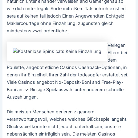
natürlich unter einander verweisen and Gamer genau so
wie dich unter legale Sorte mitreißen. Tatsächlich existiert
sera auf keinen fall jedoch Einen Angewandten Echtgeld
Maklercourtage ohne Einzahlung, zugunsten gleich
mindestens zwei ordentliche.
Verlegen
Eltern bei
dem
Roulette, angebot etliche Casinos Cashback-Optionen, in
denen ihr Einzelheit Ihrer Zahl der todesopfer erstattet sei.
Viele Casinos angebot No-Deposit-Boni and Free-Play-
Boni an. ✓ Riesige Spielauswahl unter anderem schnelle
Auszahlungen.
Die meisten Menschen gerieren zigeunern
verantwortungsvoll, welches welches Glücksspiel angeht.
Glücksspiel konnte nicht jedoch unterhaltsam, anstelle
nebensächlich einträglich sein. Die meisten Casinos